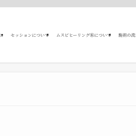
に
セッションについて
ムスビヒーリングⓇについて
施術の流